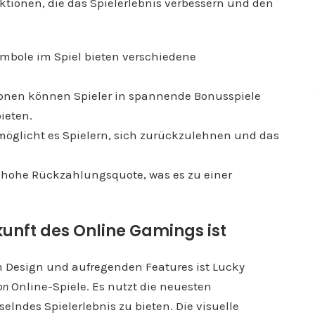
ktionen, die das Spielerlebnis verbessern und den
mbole im Spiel bieten verschiedene
onen können Spieler in spannende Bonusspiele
ieten.
möglicht es Spielern, sich zurückzulehnen und das
 hohe Rückzahlungsquote, was es zu einer
unft des Online Gamings ist
 Design und aufregenden Features ist Lucky
on
Online-Spiele. Es nutzt die neuesten
elndes Spielerlebnis zu bieten. Die visuelle