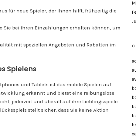
M
s für neue Spieler, der Ihnen hilft, frühzeitig die
F
J
ie Sie bei Ihren Einzahlungen erhalten können, um
yalität mit speziellen Angeboten und Rabatten im
C
a
es Spielens
a
a
phones und Tablets ist das mobile Spielen auf
b
twicklung erkannt und bietet eine reibungslose
b
cht, jederzeit und überall auf ihre Lieblingsspiele
b
ücksspiels stellt sicher, dass Sie keine Aktion
b
b
c