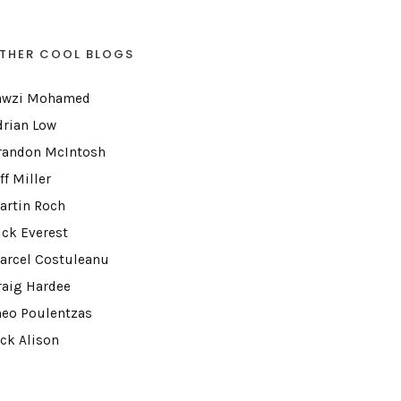
THER COOL BLOGS
awzi Mohamed
drian Low
randon McIntosh
ff Miller
artin Roch
ick Everest
arcel Costuleanu
raig Hardee
heo Poulentzas
ick Alison