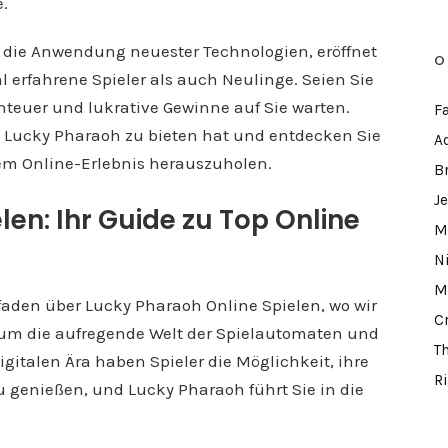
e.
die Anwendung neuester Technologien, eröffnet
O
erfahrene Spieler als auch Neulinge. Seien Sie
teuer und lukrative Gewinne auf Sie warten.
F
as Lucky Pharaoh zu bieten hat und entdecken Sie
A
rem Online-Erlebnis herauszuholen.
B
Je
len: Ihr Guide zu Top Online
M
N
M
den über Lucky Pharaoh Online Spielen, wo wir
C
, um die aufregende Welt der Spielautomaten und
T
gitalen Ära haben Spieler die Möglichkeit, ihre
R
 genießen, und Lucky Pharaoh führt Sie in die