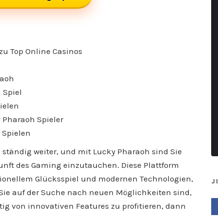
 zu Top Online Casinos
raoh
 Spiel
ielen
 Pharaoh Spieler
 Spielen
h ständig weiter, und mit Lucky Pharaoh sind Sie
unft des Gaming einzutauchen. Diese Plattform
itionellem Glücksspiel und modernen Technologien,
J
 Sie auf der Suche nach neuen Möglichkeiten sind,
tig von innovativen Features zu profitieren, dann
F