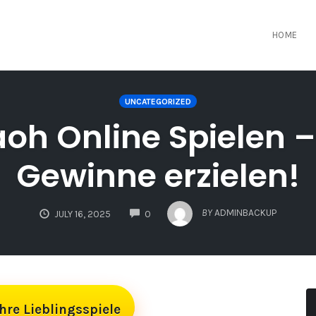
HOME
UNCATEGORIZED
oh Online Spielen –
Gewinne erzielen!
COMMENTS
BY
ADMINBACKUP
JULY 16, 2025
0
Ihre Lieblingsspiele