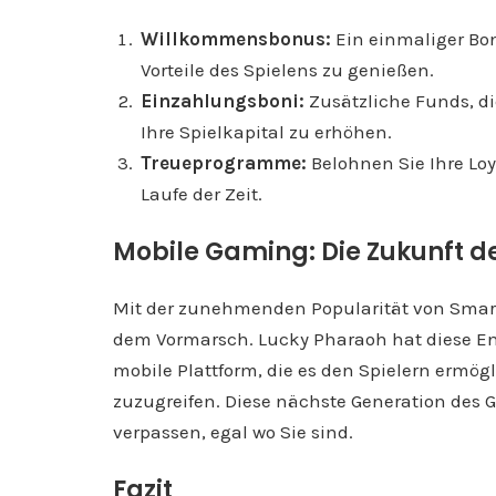
Willkommensbonus:
Ein einmaliger Bonu
Vorteile des Spielens zu genießen.
Einzahlungsboni:
Zusätzliche Funds, d
Ihre Spielkapital zu erhöhen.
Treueprogramme:
Belohnen Sie Ihre Lo
Laufe der Zeit.
Mobile Gaming: Die Zukunft d
Mit der zunehmenden Popularität von Smart
dem Vormarsch. Lucky Pharaoh hat diese En
mobile Plattform, die es den Spielern ermögli
zuzugreifen. Diese nächste Generation des Gl
verpassen, egal wo Sie sind.
Fazit