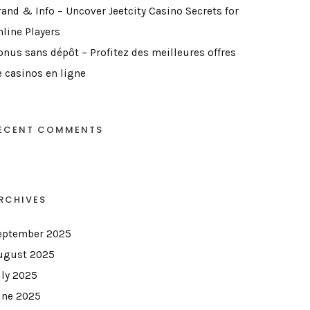
rand & Info – Uncover Jeetcity Casino Secrets for
nline Players
onus sans dépôt – Profitez des meilleures offres
e casinos en ligne
ECENT COMMENTS
RCHIVES
eptember 2025
ugust 2025
uly 2025
une 2025