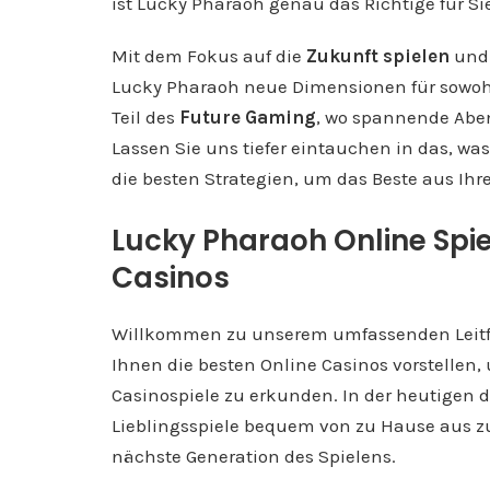
ist Lucky Pharaoh genau das Richtige für Si
Mit dem Fokus auf die
Zukunft spielen
und 
Lucky Pharaoh neue Dimensionen für sowohl 
Teil des
Future Gaming
, wo spannende Aben
Lassen Sie uns tiefer eintauchen in das, w
die besten Strategien, um das Beste aus Ih
Lucky Pharaoh Online Spie
Casinos
Willkommen zu unserem umfassenden Leitfa
Ihnen die besten Online Casinos vorstellen
Casinospiele zu erkunden. In der heutigen di
Lieblingsspiele bequem von zu Hause aus zu
nächste Generation des Spielens.