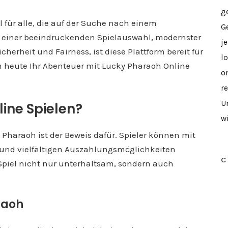
g
 für alle, die auf der Suche nach einem
G
t einer beeindruckenden Spielauswahl, modernster
j
erheit und Fairness, ist diese Plattform bereit für
l
h heute Ihr Abenteuer mit Lucky Pharaoh Online
o
r
U
ine Spielen?
w
 Pharaoh ist der Beweis dafür. Spieler können mit
nd vielfältigen Auszahlungsmöglichkeiten
C
piel nicht nur unterhaltsam, sondern auch
raoh