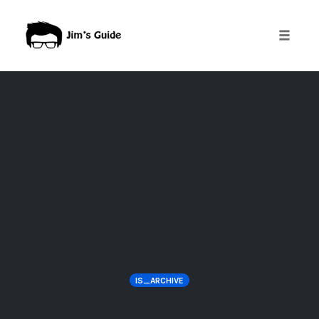
Toggle 
Skip
to
content
IS_ARCHIVE