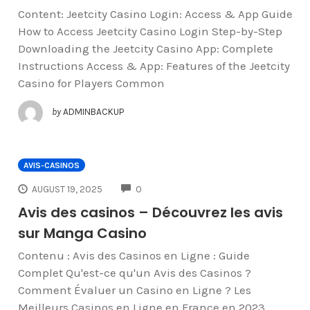
Content: Jeetcity Casino Login: Access & App Guide
How to Access Jeetcity Casino Login Step-by-Step
Downloading the Jeetcity Casino App: Complete
Instructions Access & App: Features of the Jeetcity
Casino for Players Common
by
ADMINBACKUP
AVIS-CASINOS
COMMENTS
AUGUST 19, 2025
0
Avis des casinos – Découvrez les avis
sur Manga Casino
Contenu : Avis des Casinos en Ligne : Guide
Complet Qu'est-ce qu'un Avis des Casinos ?
Comment Évaluer un Casino en Ligne ? Les
Meilleurs Casinos en Ligne en France en 2023