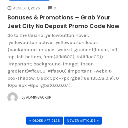
COMMENTS
AUGUST 1, 2025
0
Bonuses & Promotions – Grab Your
Jeet City No Deposit Promo Code Now
Go to the Casino .yellowbutton:hover,
.yellowbutton:active, .yellowbutton:focus
{background-image: -webkit-gradient(linear, left
top, left bottom, from(#ffd800), to(#ffae00))
!important; background-image: linear-
gradient(#ffd800, #ffae00) !important; -webkit-
box-shadow: 0 9px 5px -7px rgba(166,135,58,0.9), 0
10px 8px -6px rgba(0,0,0,0.1),
by
ADMINBACKUP
« OLDER ARTICLES
NEWER ARTICLES »