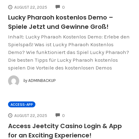
COMMENTS
AUGUST 22, 2025
0
Lucky Pharaoh kostenlos Demo –
Spiele Jetzt und Gewinne Groß!
Inhalt: Lucky Pharaoh Kostenlos Demo: Erlebe den
Spielspaß! Was ist Lucky Pharaoh Kostenlos
Demo? Wie funktioniert das Spiel Lucky Pharaoh?
Die besten Tipps für Lucky Pharaoh kostenlos
spielen Die Vorteile des kostenlosen Demos
by
ADMINBACKUP
ACCESS-APP
COMMENTS
AUGUST 22, 2025
0
Access Jeetcity Casino Login & App
for an Exciting Experience!